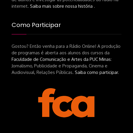
https://lojahucitec.com.br/produto/pensamento
internet.
Saiba mais sobre nossa história
.
industrial-cinematografico-
brasileiro-tin-urbinatti-copia/?
Como Participar
srsltid=AfmBOopHv9m9puPGMXoYUT5Ml-
UPFNvaAE_MM0rdk930-
Gostou? Então venha para a Rádio Online! A produção
hEhRpQ_6KhI Livro Arábia:
de programas é aberta aos alunos dos cursos da
https://www.editorajavali.com/product-
Faculdade de Comunicação e Artes da PUC Minas
:
page/arábia-caminhos-da-escrita-
Jornalismo, Publicidade e Propaganda, Cinema e
de-um-filme
Audiovisual, Relações Públicas.
Saiba como participar
.