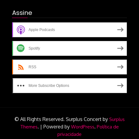
Assine
Apple Podcasts
Spotify
RSS
More Subscribe Options
© All Rights Reserved.
Surplus Concert by
Surplus
.
|
Powered by
.
Themes
WordPress
Política de
privacidade