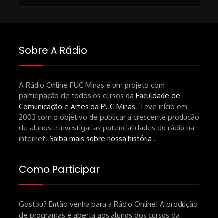
RECOMENDAÇÕES DA CONVIDADA
Livro Pedro Butcher:
https://www.editoraletramento.com.br/hollywoo
e-o-mercado-de-cinema-no-brasil-
Sobre A Rádio
principios-de-uma-hegemonia Livro
André Novais:
https://www.editorajavali.com/product-
A Rádio Online PUC Minas é um projeto com
participação de todos os cursos da
Faculdade de
page/roteiro-e-diário-de-produção-
Comunicação e Artes da PUC Minas
. Teve início em
de-um-filme-chamado-temporada-
2003 com o objetivo de publicar a crescente produção
andré-n-oliveira Livro Arthur Autran:
de alunos e investigar as potencialidades do rádio na
https://lojahucitec.com.br/produto/pensamento
internet.
Saiba mais sobre nossa história
.
industrial-cinematografico-
brasileiro-tin-urbinatti-copia/?
Como Participar
srsltid=AfmBOopHv9m9puPGMXoYUT5Ml-
UPFNvaAE_MM0rdk930-
Gostou? Então venha para a Rádio Online! A produção
hEhRpQ_6KhI Livro Arábia:
de programas é aberta aos alunos dos cursos da