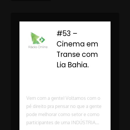
navigation
#53 –
-
Cinema em
Transe com
Lia Bahia.
Rádio Online PUC
Minas
Vem com a gente! Voltamos com o
pé direito pra pensar no que a gente
pode melhorar como setor e como
participantes de uma INDÚSTRIA