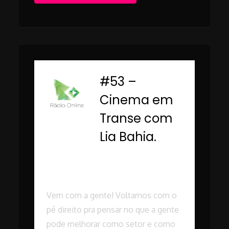
#53 –
-
Cinema em
Transe com
Lia Bahia.
Rádio Online PUC
Minas
Vem com a gente! Voltamos com o
pé direito pra pensar no que a gente
pode melhorar como setor e como