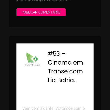
#53 –
-
Cinema em
Transe com
Lia Bahia.
Rádio Online PUC
Minas
Vem com a gente! Voltamos com o