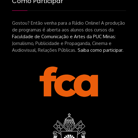
Como Participar
srsltid=AfmBOopHv9m9puPGMXoYUT5Ml-
UPFNvaAE_MM0rdk930-
Gostou? Então venha para a Rádio Online! A produção
hEhRpQ_6KhI Livro Arábia:
de programas é aberta aos alunos dos cursos da
https://www.editorajavali.com/product-
Faculdade de Comunicação e Artes da PUC Minas
:
page/arábia-caminhos-da-escrita-
Jornalismo, Publicidade e Propaganda, Cinema e
de-um-filme
Audiovisual, Relações Públicas.
Saiba como participar
.