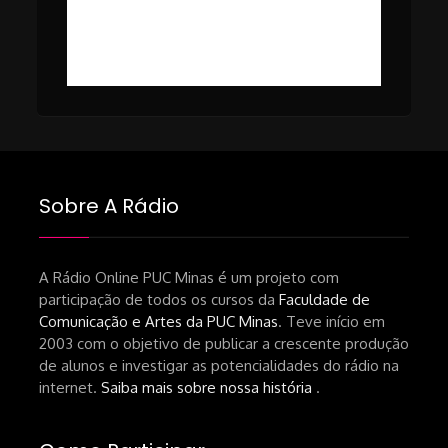
#49 – Cinema em Transe com
da-netflix-a-cinemateca-brasileira-
Breno Oliveira (Dicria)
ressalta-desafios-do-setor.shtml
https://revistas.usp.br/matrizes/pt_BR/article/v
RECOMENDAÇÕES DA CONVIDADA
Livro Pedro Butcher:
https://www.editoraletramento.com.br/hollywoo
e-o-mercado-de-cinema-no-brasil-
Sobre A Rádio
principios-de-uma-hegemonia Livro
André Novais:
https://www.editorajavali.com/product-
A Rádio Online PUC Minas é um projeto com
participação de todos os cursos da
Faculdade de
page/roteiro-e-diário-de-produção-
Comunicação e Artes da PUC Minas
. Teve início em
de-um-filme-chamado-temporada-
2003 com o objetivo de publicar a crescente produção
andré-n-oliveira Livro Arthur Autran:
de alunos e investigar as potencialidades do rádio na
https://lojahucitec.com.br/produto/pensamento
internet.
Saiba mais sobre nossa história
.
industrial-cinematografico-
brasileiro-tin-urbinatti-copia/?