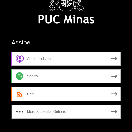
Assine
Apple Podcasts
Spotify
RSS
More Subscribe Options