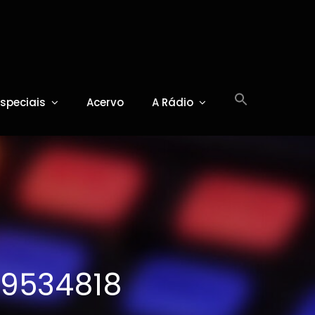
Especiais
Acervo
A Rádio
9534818