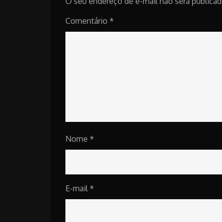
O seu endereço de e-mail não será publicad
Comentário
*
Nome
*
E-mail
*