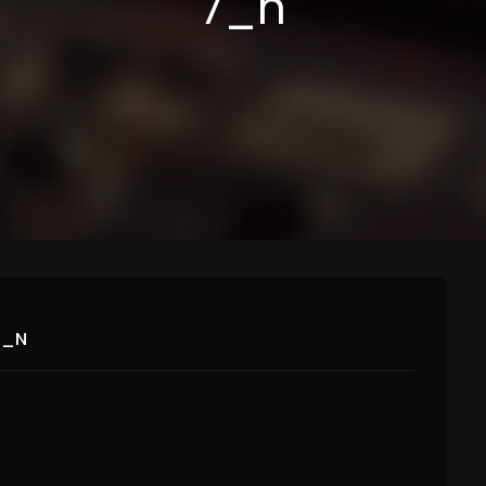
7_n
7_N