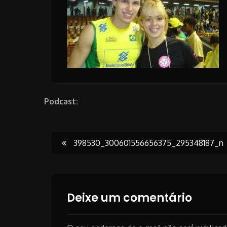
Podcast:
Post
398530_300601556656375_295348187_n
navigation
Deixe um comentário