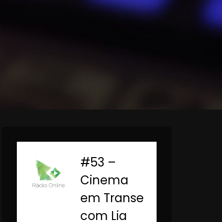
#53 –
-
Cinema
em Transe
com Lia