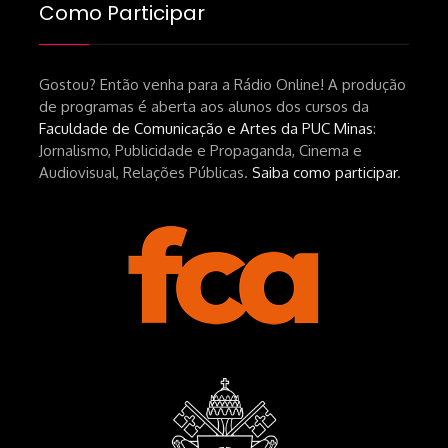
brasileiro-tin-urbinatti-copia/?
Como Participar
srsltid=AfmBOopHv9m9puPGMXoYUT5Ml-
UPFNvaAE_MM0rdk930-
Gostou? Então venha para a Rádio Online! A produção
hEhRpQ_6KhI Livro Arábia:
de programas é aberta aos alunos dos cursos da
https://www.editorajavali.com/product-
Faculdade de Comunicação e Artes da PUC Minas
:
page/arábia-caminhos-da-escrita-
Jornalismo, Publicidade e Propaganda, Cinema e
de-um-filme
Audiovisual, Relações Públicas.
Saiba como participar
.