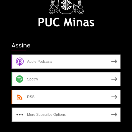
Assine
Apple Podcasts
Spotify
RSS
More Subscribe Options