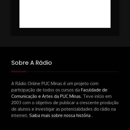
https://www1.folha.uol.com.br/ilustrada/2025/0
#49 – Cinema em Transe com
da-netflix-a-cinemateca-brasileira-
Breno Oliveira (Dicria)
ressalta-desafios-do-setor.shtml
https://revistas.usp.br/matrizes/pt_BR/article/v
RECOMENDAÇÕES DA CONVIDADA
Livro Pedro Butcher:
https://www.editoraletramento.com.br/hollywoo
e-o-mercado-de-cinema-no-brasil-
Sobre A Rádio
principios-de-uma-hegemonia Livro
André Novais:
https://www.editorajavali.com/product-
A Rádio Online PUC Minas é um projeto com
participação de todos os cursos da
Faculdade de
page/roteiro-e-diário-de-produção-
Comunicação e Artes da PUC Minas
. Teve início em
de-um-filme-chamado-temporada-
2003 com o objetivo de publicar a crescente produção
andré-n-oliveira Livro Arthur Autran:
de alunos e investigar as potencialidades do rádio na
https://lojahucitec.com.br/produto/pensamento
internet.
Saiba mais sobre nossa história
.
industrial-cinematografico-