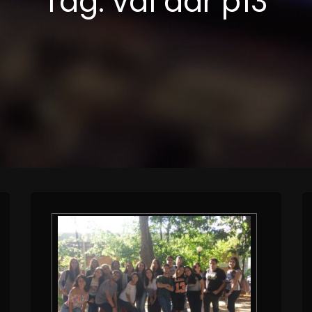
Tag:
vai dar p13