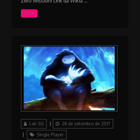
Zero Mission! Link da Wikia …
OUÇA
Author
Posted
Lab SG
28 de setembro de 2017
on
Categories
Single Player