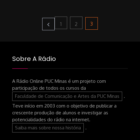
Paginação
Page
Page
Page
3
1
2
de
Sobre A Rádio
posts
A Rádio Online PUC Minas é um projeto com
participação de todos os cursos da
Faculdade de Comunicação e Artes da PUC Minas
.
Teve início em 2003 com o objetivo de publicar a
crescente produção de alunos e investigar as
potencialidades do rádio na internet.
Saiba mais sobre nossa história
.