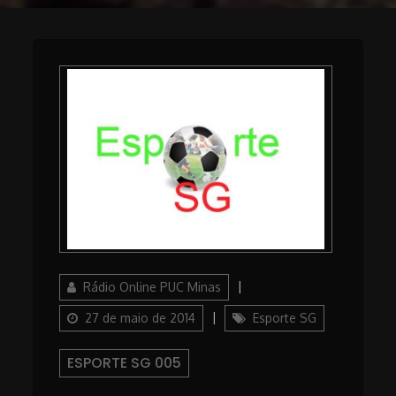
Author
Posted
Rádio Online PUC Minas
on
Categories
27 de maio de 2014
Esporte SG
ESPORTE SG 005