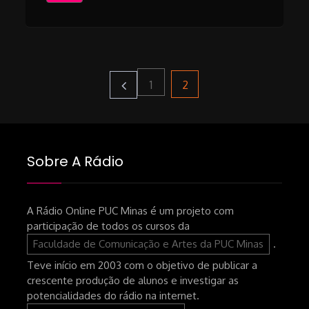
Paginação
Page
Page
2
1
de
Sobre A Rádio
posts
A Rádio Online PUC Minas é um projeto com
participação de todos os cursos da
Faculdade de Comunicação e Artes da PUC Minas
.
Teve início em 2003 com o objetivo de publicar a
crescente produção de alunos e investigar as
potencialidades do rádio na internet.