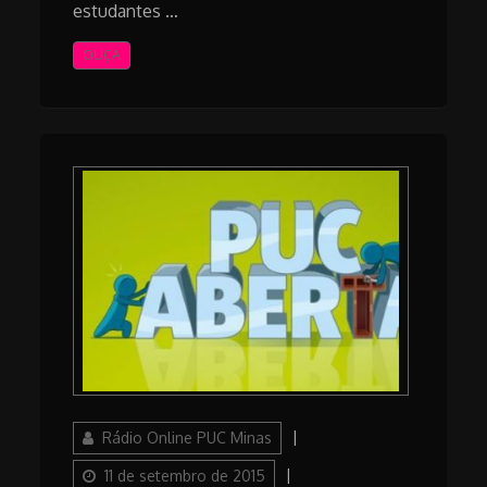
estudantes …
OUÇA
Author
Posted
Rádio Online PUC Minas
on
Categories
11 de setembro de 2015