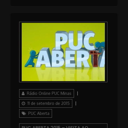
Author
Posted
Rádio Online PUC Minas
on
Categories
11 de setembro de 2015
PUC Aberta
PUC ABERTA 2015 – VISITA AO