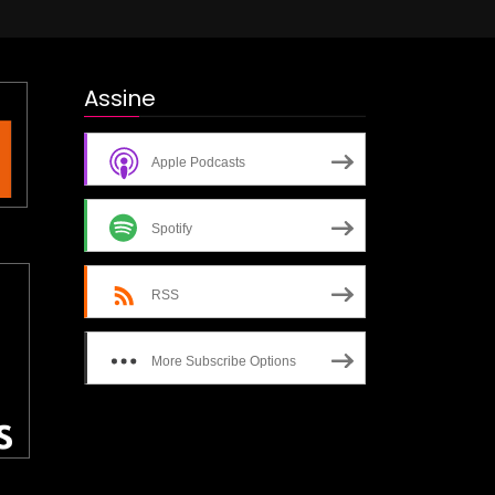
Assine
Apple Podcasts
Spotify
RSS
More Subscribe Options