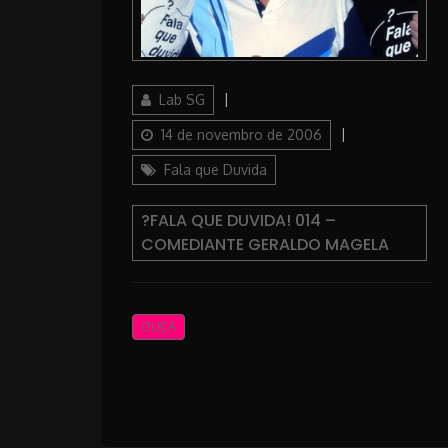
Author
Posted
Lab SG
on
Categories
14 de novembro de 2006
Fala que Duvida
?FALA QUE DUVIDA! 014 –
COMEDIANTE GERALDO MAGELA
OUÇA