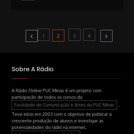
Paginação
Page
Page
Page
Page
2
1
3
4
de
Sobre A Rádio
posts
A Rádio Online PUC Minas é um projeto com
participação de todos os cursos da
Faculdade de Comunicação e Artes da PUC Minas
.
Teve início em 2003 com o objetivo de publicar a
crescente produção de alunos e investigar as
potencialidades do rádio na internet.