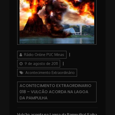
Author
Posted
Rádio Online PUC Minas
on
Categories
9 de agosto de 2011
Acontecimento Extraordinário
ACONTECIMENTO EXTRAORDINARIO
018 – VULCÃO ACORDA NA LAGOA
DA PAMPULHA
Vulcão acorda na Lagoa da Pampulha! Saiba