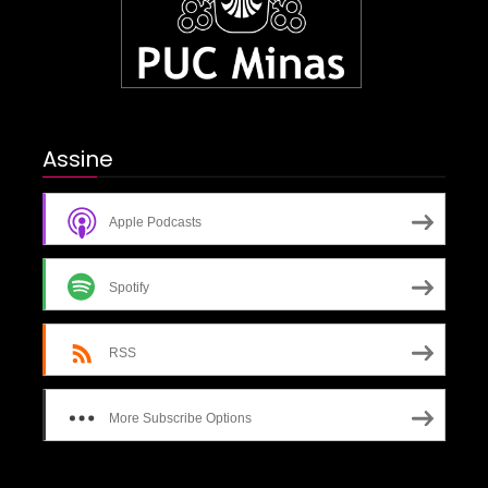
Assine
Apple Podcasts
Spotify
RSS
More Subscribe Options