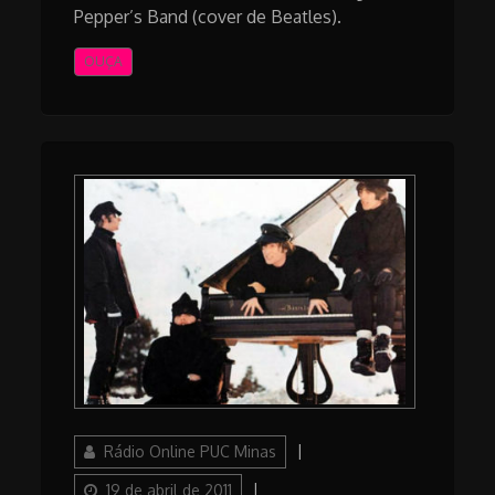
Pepper’s Band (cover de Beatles).
OUÇA
Author
Posted
Rádio Online PUC Minas
on
Categories
19 de abril de 2011