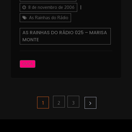
on
Categories
8 de novembro de 2006
As Rainhas do Rádio
AS RAINHAS DO RÁDIO 025 – MARISA
MONTE
OUÇA
Paginação
Page
Page
Page
1
2
3
de