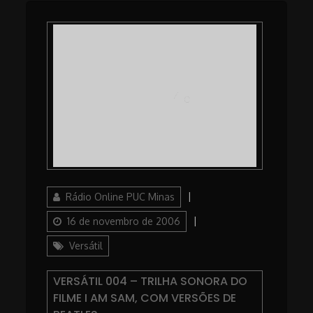
Author
Posted
Rádio Online PUC Minas
on
Categories
16 de novembro de 2006
Versátil
VERSÁTIL 004 – TRILHA SONORA DO
FILME I AM SAM, COM VERSÕES DE