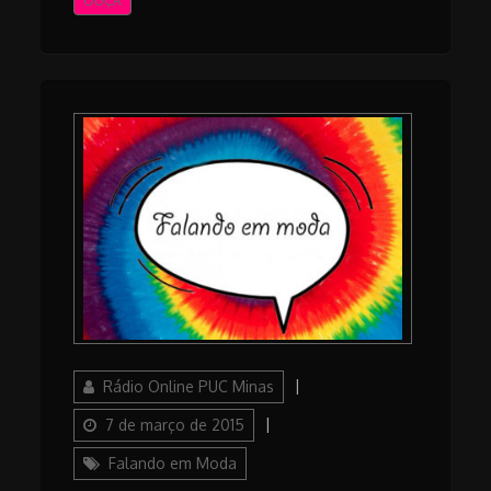
OUÇA
Author
Posted
Rádio Online PUC Minas
on
Categories
7 de março de 2015
Falando em Moda