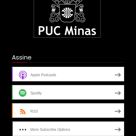
Assine
Apple Podcasts
Spotify
RSS
More Subscribe Options