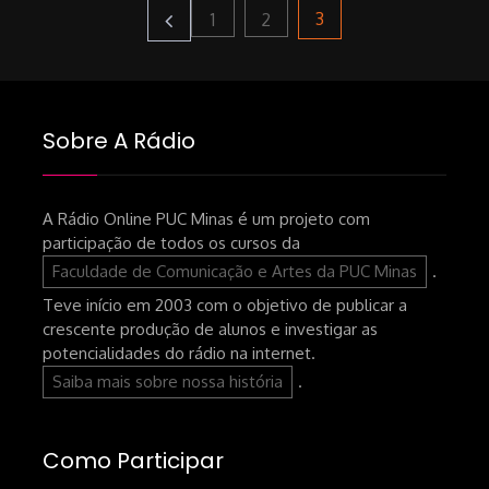
Paginação
Page
Page
Page
3
1
2
de
Sobre A Rádio
posts
A Rádio Online PUC Minas é um projeto com
participação de todos os cursos da
Faculdade de Comunicação e Artes da PUC Minas
.
Teve início em 2003 com o objetivo de publicar a
crescente produção de alunos e investigar as
potencialidades do rádio na internet.
Saiba mais sobre nossa história
.
Como Participar