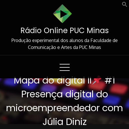
Skip
to
Content
Rádio Online PUC Minas
Produção experimental dos alunos da Faculdade de
Comunicação e Artes da PUC Minas
Mapa do digital II
#1
Presença digital do
microempreendedor com
Júlia Diniz