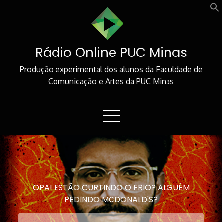
Skip
to
Content
Rádio Online PUC Minas
Produção experimental dos alunos da Faculdade de
Comunicação e Artes da PUC Minas
OPA! ESTÃO CURTINDO O FRIO? ALGUÉM
PEDINDO MCDONALD'S?