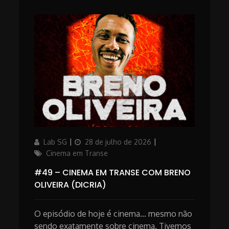
Author
Updated
Categories
Lab SG
28 de julho de 2026
on
Cinema em Transe
#49 – CINEMA EM TRANSE COM BRENO
OLIVEIRA (DICRIA)
O episódio de hoje é cinema… mesmo não
sendo exatamente sobre cinema. Tivemos