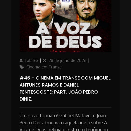
Author
Updated
Categories
Lab SG
28 de julho de 2026
on
Cinema em Transe
#46 – CINEMA EM TRANSE COM MIGUEL
ANTUNES RAMOS E DANIEL
PENTESCOSTE; PART. JOÃO PEDRO
DINIZ.
Um novo formato! Gabriel Matavel e João
Pedro Diniz trocaram aquela ideia sobre A
Voz de Deus, religião cristã e o fenômeno