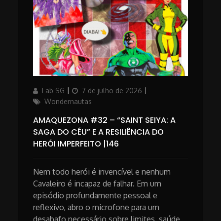
Author
Updated
Categories
Lab SG
7 de julho de 2026
on
Wondernautas
AMAQUEZONA #32 – “SAINT SEIYA: A
SAGA DO CÉU” E A RESILIÊNCIA DO
HERÓI IMPERFEITO |146
Nem todo herói é invencível e nenhum
Cavaleiro é incapaz de falhar. Em um
episódio profundamente pessoal e
reflexivo, abro o microfone para um
desabafo necessário sobre limites, saúde